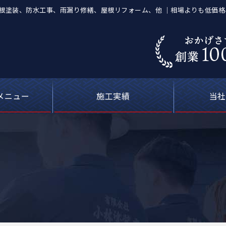
店】屋根塗装、防水工事、雨漏り修繕、屋根リフォーム、他 ｜相場よりも低価
メニュー
施工実績
当社
葺き替え工事
等の塗装工事
の防水工事
ーキング）
屋根塗装
喰補修
修理
外壁塗装・屋根塗装の費用について
カラーシミュレーション
塗料について
お客さまの声
雨漏り修理
現場ブログ
安心の
選