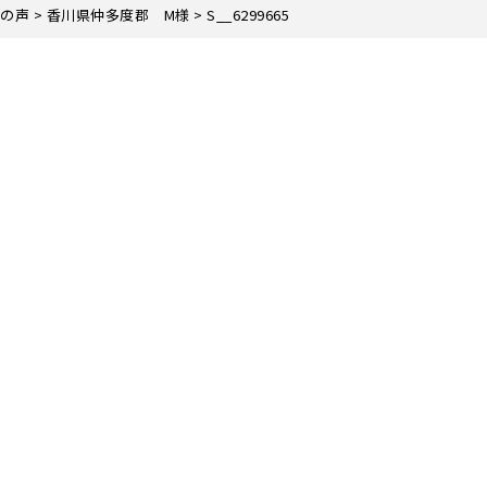
の声
>
香川県仲多度郡 M様
>
S__6299665