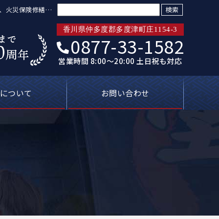
検索:
格、火災保険修繕も
香川県仲多度郡多度津町庄1154-3
0877-33-1582
営業時間 8:00～20:00 土日祝も対応
について
お問い合わせ
トリプル保証
ばれる理由
新着情報
プライバシーポリシー
塗装屋の知恵袋
よくあるご質問
無料見積り