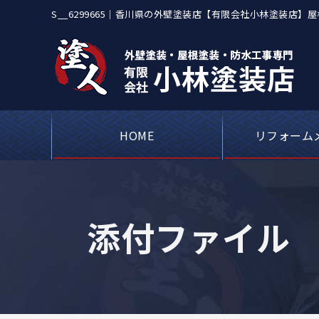
S__6299665｜香川県の外壁塗装店【有限会社小林塗装
対応
HOME
リフォーム
屋根カバー工事・
アパートや工場
ベランダや屋上
シーリング（コ
外壁塗装・
瓦屋根・漆
屋根板金
添付ファイル