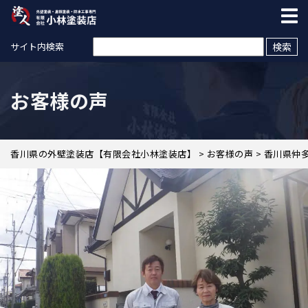
検索:
サイト内検索
お客様の声
香川県の外壁塗装店【有限会社小林塗装店】
>
お客様の声
>
香川県仲