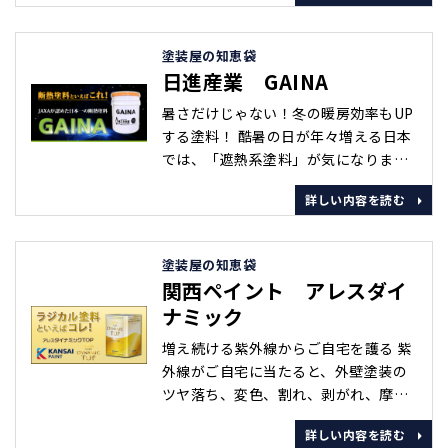
が特徴です。 また高機能な塗料にも関
わらず、料金が比較的安価であること
塗装屋の知恵袋
で最近よく使われる塗料のひとつとな
日進産業 GAINA
りました。 その中でもパーフェクトシ
リーズは業界でも非常に評判が良く、
暑さだけじゃない！冬の暖房効率もUP
人気の高い塗料です。 &･･･
する塗料！ 酷暑の日が年々増える日本
では、「遮熱系塗料」が気になります
が、冬だって寒い。断熱性能だって気
詳しい内容を読む
になります。 ガイナはなんと遮熱も断
熱も、両方の効果を併せ持つ塗料で
す。そして、内装にも外装にも、屋根
塗装屋の知恵袋
にもテラスにも塗装できるという特徴
関西ペイント アレスダイ
があります。 住宅の内装としてよく利
ナミック
用されるビニールクロスの部屋と、ガ
イナを塗装した部屋で、体温の下がり
増え続ける紫外線からご自宅を護る 紫
方･･･
外線がご自宅に当たると、外壁塗装の
ツヤ落ち、変色、割れ、剥がれ、摩
耗・風化といった影響が現れます。こ
詳しい内容を読む
れは、塗料に含まれる酸化チタンが紫