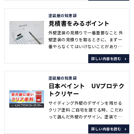
外線と反応して、ラジカルという劣化
因子を発生させ、樹脂を破壊するため
塗装屋の知恵袋
です。 オゾン層破壊の影響から、地上
見積書をみるポイント
に届く紫外線の量は年々増え続けてい
ます。これからご自宅へ塗装する塗料
外壁塗装の見積りで一番重要なこと 外
に、ラジカル制御系塗料を検討されて
壁塗装の見積りを取るときに、まず一
みませんか？･･･
番やらなくてはいけないことがありま
す。それは、『相見積りをとること』
詳しい内容を読む
です。 営業マンがどんなにいい人で
も、どんなに一生懸命でも、これは必
ず取るようにしてください。できれ
塗装屋の知恵袋
ば、最低3社くらいあるといいですね。
日本ペイント UVプロテク
数社見積りを取ると、金額の違いや、
トクリヤー
いろいろな違いに気が付きます。ここ
では、それらの違いについてご説明致
サイディング外壁のデザインを残せる
します。･･･
クリア塗料 ご自宅を建てる時、こだわ
って選んだ外壁のデザイン。塗装で塗
りつぶされてしまっては悲しいですよ
詳しい内容を読む
ね。 しかし、雨漏りなどの不具合を防