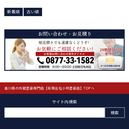
が、一般屋根用塗料とサーモアイの違
いは一目瞭然ですよね。 サーモアイは
新着順
古い順
屋根・外壁用・路面用と幅広くライン
ナップがありますので、お家を丸ごと
暑さから守ることが可能です。 「電気
代が27%も下がった」という、嬉し
い･･･
香川県の外壁塗装専門店【有限会社小林塗装店】TOPへ
サイト内検索
検
索: