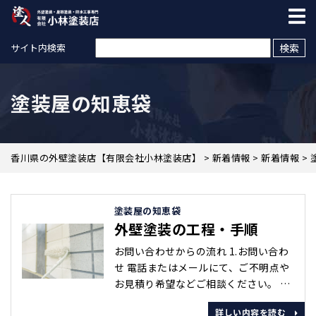
検索:
サイト内検索
塗装屋の知恵袋
香川県の外壁塗装店【有限会社小林塗装店】
>
新着情報
>
新着情報
>
塗装屋の知恵袋
外壁塗装の工程・手順
お問い合わせからの流れ 1.お問い合わ
せ 電話またはメールにて、ご不明点や
お⾒積り希望などご相談ください。 お
⾒積り・建物診断・ちょっとしたご相
詳しい内容を読む