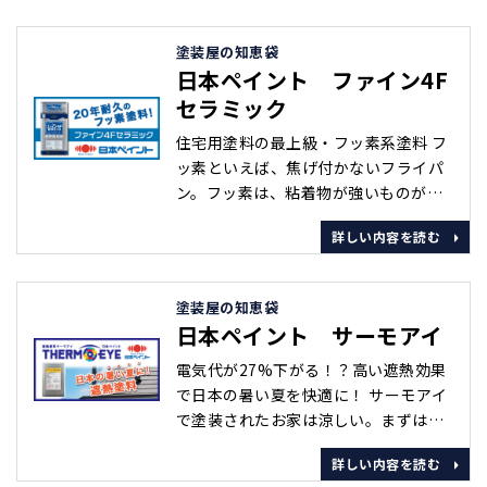
ぐため、サイディングは定期的に塗装
で保護をしてあげる必要があります。
塗装屋の知恵袋
UVプロテクトクリヤーシリーズなら、
日本ペイント ファイン4F
塗料に色がついていないから、外壁の
セラミック
デザインそのままにご自宅をメンテナ
ンスすることが可能です。また、ツヤ
住宅用塗料の最上級・フッ素系塗料 フ
あり･･･
ッ素といえば、焦げ付かないフライパ
ン。フッ素は、粘着物が強いものが付
着しても剥がれやすい、気候の変化・
詳しい内容を読む
薬品・熱に強く、燃えにくいなどの特
性を持った物質です。 フッ素が応用さ
れた塗料も、酸性雨・紫外線に強い、
塗装屋の知恵袋
雪や汚れが滑り落ちやすい、燃えにく
日本ペイント サーモアイ
い、高級塗料として人気があります。
従来のフッ素系塗料の弱点を克服した
電気代が27%下がる！？高い遮熱効果
ファイン4Fセラミック そんなフッ･･･
で日本の暑い夏を快適に！ サーモアイ
で塗装されたお家は涼しい。まずはそ
の効果を赤外線カメラでご覧くださ
詳しい内容を読む
い。 温度が高い場所ほど赤く見えます