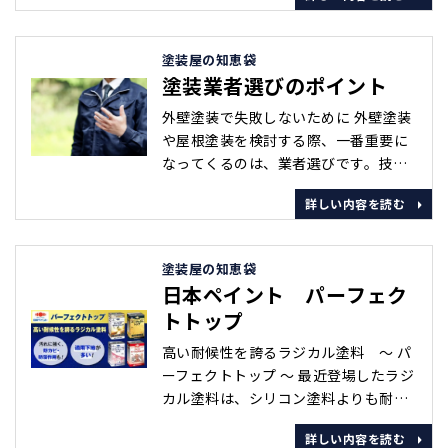
談、等々、何でもお気軽にお問い合わ
せ下さい。 2.現地にて建物診断 診断士
が屋根の上から付帯部までしっかり確
塗装屋の知恵袋
認致します。 お宅を⾒させていただく
塗装業者選びのポイント
ときには、必ずお客様に⽴ち会ってい
ただきます。 ご⾃宅･･･
外壁塗装で失敗しないために 外壁塗装
や屋根塗装を検討する際、一番重要に
なってくるのは、業者選びです。技術
力もあって、誠実な会社であれば、失
詳しい内容を読む
敗することはないでしょうし、逆に、
ニュースにもなるような悪質な会社も
世の中には存在しているのが事実で
塗装屋の知恵袋
す。 ここでは、外壁塗装で失敗しない
日本ペイント パーフェク
ために、どんなところに気を付けるべ
トトップ
きか、いくつかご紹介していきます。
1.相見積りは必ず取りましょう！ ･･･
高い耐候性を誇るラジカル塗料 ～ パ
ーフェクトトップ ～ 最近登場したラジ
カル塗料は、シリコン塗料よりも耐候
性に優れていること、耐久性が15年程
詳しい内容を読む
と、従来の塗料よりも寿命が長いこと