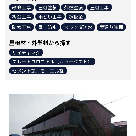
改修工事
屋根塗装
外壁塗装
屋根工事
板金工事
雨どい工事
棟板金
防水工事
屋上防水
ベランダ防水
雨漏り修理
屋根材・外壁材から探す
サイディング
スレートコロニアル（カラーベスト）
セメント瓦、モニエル瓦