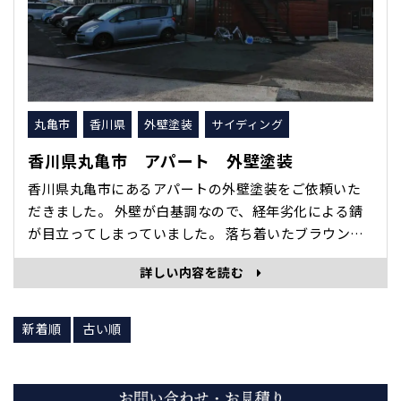
丸亀市
香川県
外壁塗装
サイディング
香川県丸亀市 アパート 外壁塗装
香川県丸亀市にあるアパートの外壁塗装をご依頼いた
だきました。 外壁が白基調なので、経年劣化による錆
が目立ってしまっていました。 落ち着いたブラウンベ
ースに塗り替えさせて頂きました。雰囲気もガラッと
詳しい内容を読む
変わり、一気にモダンな印象になりました。 依頼主様
にもご満足いただけたようで何よりです。 また塗り替
えの時はご依頼くださいませ。
新着順
古い順