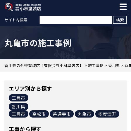
検索:
サイト内検索
丸亀市の施工事例
香川県の外壁塗装店【有限会社小林塗装店】
>
施工事例
>
香川県
>
丸
エリア別から探す
三豊市
香川県
三豊市
高松市
善通寺市
丸亀市
多度津町
工事から探す