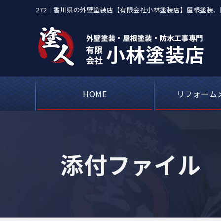
272｜香川県の外壁塗装店【有限会社小林塗装店】屋根塗装
HOME
リフォーム
屋根カバー工事・
アパートや工場
ベランダや屋上
シーリング（コ
外壁塗装・
瓦屋根・漆
屋根板金
添付ファイル