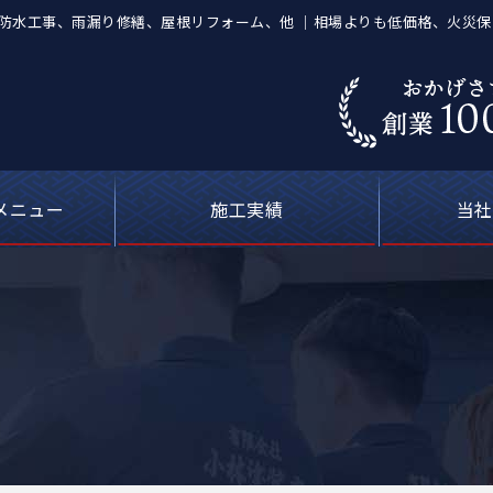
、防水工事、雨漏り修繕、屋根リフォーム、他 ｜相場よりも低価格、火災
メニュー
施工実績
当社
葺き替え工事
等の塗装工事
の防水工事
ーキング）
屋根塗装
喰補修
修理
外壁塗装・屋根塗装の費用について
カラーシミュレーション
塗料について
お客さまの声
雨漏り修理
現場ブログ
安心の
選