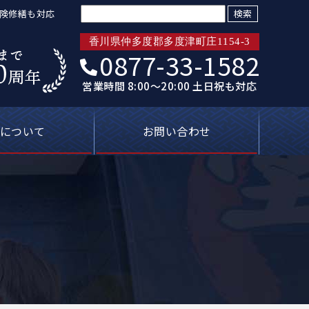
検索:
保険修繕も対応
香川県仲多度郡多度津町庄1154-3
0877-33-1582
営業時間 8:00～20:00 土日祝も対応
について
お問い合わせ
トリプル保証
ばれる理由
新着情報
プライバシーポリシー
塗装屋の知恵袋
よくあるご質問
無料見積り