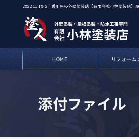
2022.11.19-2｜香川県の外壁塗装店【有限会社小林塗
対応
HOME
リフォーム
屋根カバー工事・
アパートや工場
ベランダや屋上
シーリング（コ
外壁塗装・
瓦屋根・漆
屋根板金
添付ファイル