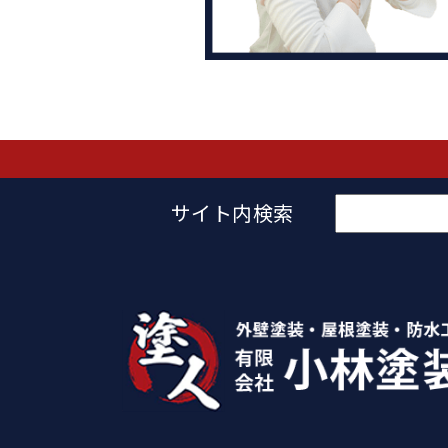
検
サイト内検索
索: