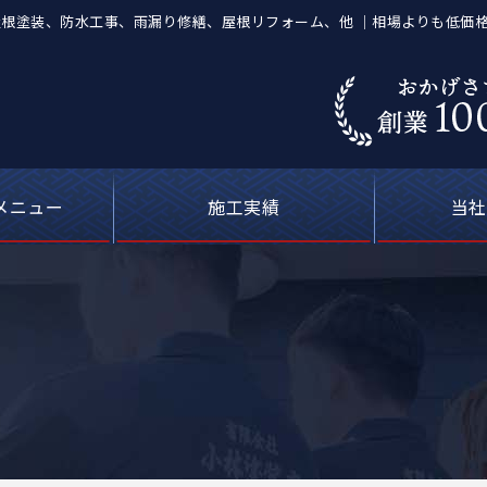
装店】屋根塗装、防水工事、雨漏り修繕、屋根リフォーム、他 ｜相場よりも低価
メニュー
施工実績
当社
葺き替え工事
等の塗装工事
の防水工事
ーキング）
屋根塗装
喰補修
修理
外壁塗装・屋根塗装の費用について
カラーシミュレーション
塗料について
お客さまの声
雨漏り修理
現場ブログ
安心の
選