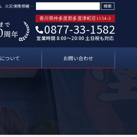
検索:
格、火災保険修繕も
香川県仲多度郡多度津町庄1154-3
0877-33-1582
営業時間 8:00～20:00 土日祝も対応
について
お問い合わせ
トリプル保証
ばれる理由
新着情報
プライバシーポリシー
塗装屋の知恵袋
よくあるご質問
無料見積り