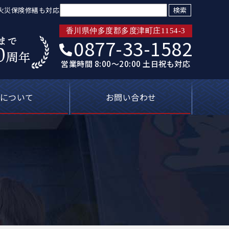
検索:
、火災保険修繕も対応
香川県仲多度郡多度津町庄1154-3
0877-33-1582
営業時間 8:00～20:00 土日祝も対応
について
お問い合わせ
トリプル保証
ばれる理由
新着情報
プライバシーポリシー
塗装屋の知恵袋
よくあるご質問
無料見積り