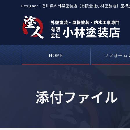
Designer｜香川県の外壁塗装店【有限会社小林塗装店】
HOME
リフォーム
屋根カバー工事・
アパートや工場
ベランダや屋上
シーリング（コ
外壁塗装・
瓦屋根・漆
屋根板金
添付ファイル