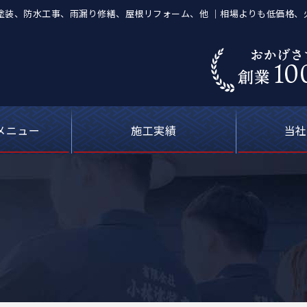
屋根塗装、防水工事、雨漏り修繕、屋根リフォーム、他 ｜相場よりも低価格
メニュー
施工実績
当社
葺き替え工事
等の塗装工事
の防水工事
ーキング）
屋根塗装
喰補修
修理
外壁塗装・屋根塗装の費用について
カラーシミュレーション
塗料について
お客さまの声
雨漏り修理
現場ブログ
安心の
選