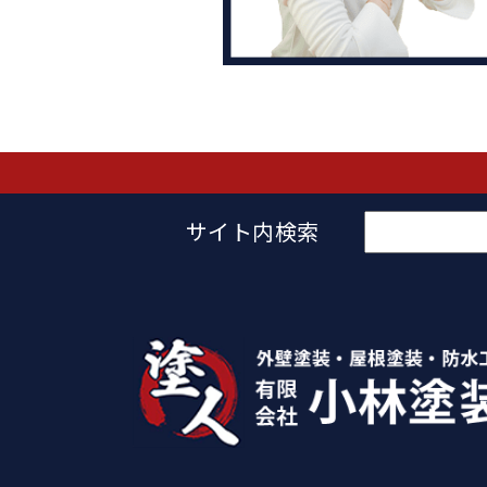
検
サイト内検索
索: