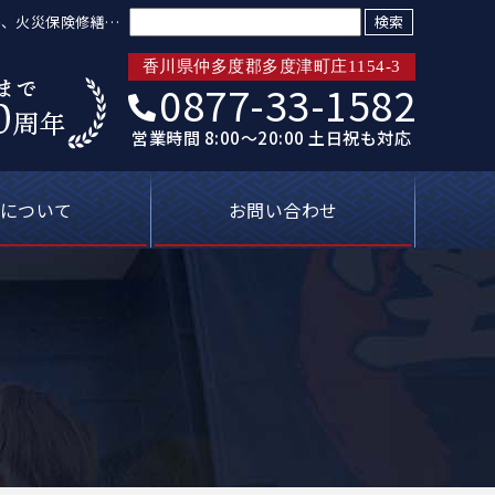
検索:
格、火災保険修繕も
香川県仲多度郡多度津町庄1154-3
0877-33-1582
営業時間 8:00～20:00 土日祝も対応
について
お問い合わせ
トリプル保証
ばれる理由
新着情報
プライバシーポリシー
塗装屋の知恵袋
よくあるご質問
無料見積り