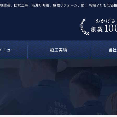
店】屋根塗装、防水工事、雨漏り修繕、屋根リフォーム、他 ｜相場よりも低価
メニュー
施工実績
当社
葺き替え工事
等の塗装工事
の防水工事
ーキング）
屋根塗装
喰補修
修理
外壁塗装・屋根塗装の費用について
カラーシミュレーション
塗料について
お客さまの声
雨漏り修理
現場ブログ
安心の
選