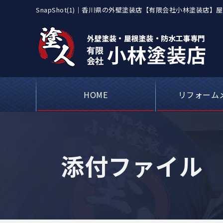
SnapShot(1)｜香川県の外壁塗装店【有限会社小林塗装
対応
HOME
リフォーム
屋根カバー工事・
アパートや工場
ベランダや屋上
シーリング（コ
外壁塗装・
瓦屋根・漆
屋根板金
添付ファイル