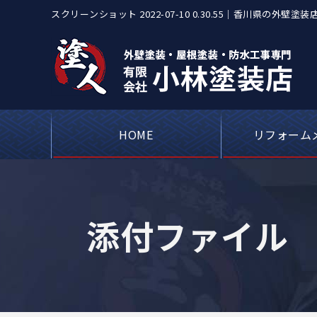
スクリーンショット 2022-07-10 0.30.55｜香川県
も低価格、火災保険修繕も対応
HOME
リフォーム
屋根カバー工事・
アパートや工場
ベランダや屋上
シーリング（コ
外壁塗装・
瓦屋根・漆
屋根板金
添付ファイル