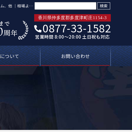
検索:
ーム、他 ｜相場より
香川県仲多度郡多度津町庄1154-3
0877-33-1582
営業時間 8:00～20:00 土日祝も対応
について
お問い合わせ
トリプル保証
ばれる理由
新着情報
プライバシーポリシー
塗装屋の知恵袋
よくあるご質問
無料見積り