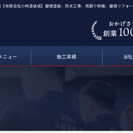
の外壁塗装店【有限会社小林塗装店】屋根塗装、防水工事、雨漏り修繕、屋根リフォ
メニュー
施工実績
当社
葺き替え工事
等の塗装工事
の防水工事
ーキング）
屋根塗装
喰補修
修理
外壁塗装・屋根塗装の費用について
カラーシミュレーション
塗料について
お客さまの声
雨漏り修理
現場ブログ
安心の
選