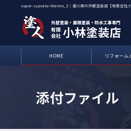
super-syanetu-thermo_5｜香川県の外壁塗装店
災保険修繕も対応
HOME
リフォーム
屋根カバー工事・
アパートや工場
ベランダや屋上
シーリング（コ
外壁塗装・
瓦屋根・漆
屋根板金
添付ファイル