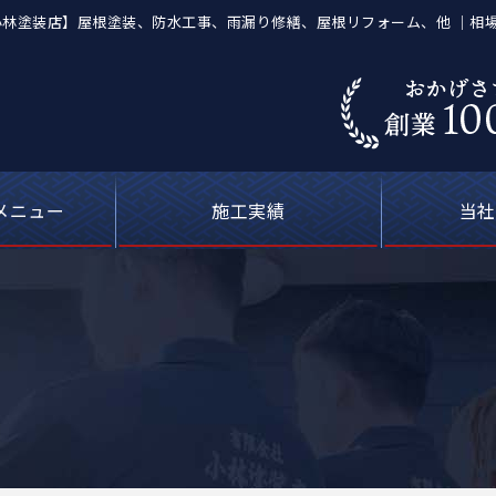
【有限会社小林塗装店】屋根塗装、防水工事、雨漏り修繕、屋根リフォーム、他 ｜
メニュー
施工実績
当社
葺き替え工事
等の塗装工事
の防水工事
ーキング）
屋根塗装
喰補修
修理
外壁塗装・屋根塗装の費用について
カラーシミュレーション
塗料について
お客さまの声
雨漏り修理
現場ブログ
安心の
選