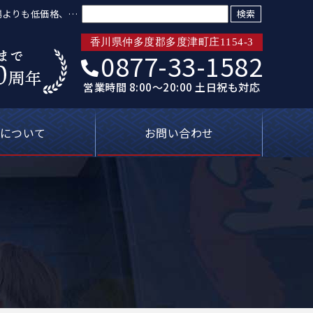
検索:
相場よりも低価格、火
香川県仲多度郡多度津町庄1154-3
0877-33-1582
営業時間 8:00～20:00 土日祝も対応
について
お問い合わせ
トリプル保証
ばれる理由
新着情報
プライバシーポリシー
塗装屋の知恵袋
よくあるご質問
無料見積り