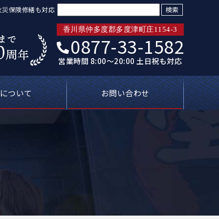
検索:
火災保険修繕も対応
香川県仲多度郡多度津町庄1154-3
0877-33-1582
営業時間 8:00～20:00 土日祝も対応
について
お問い合わせ
トリプル保証
ばれる理由
新着情報
プライバシーポリシー
塗装屋の知恵袋
よくあるご質問
無料見積り