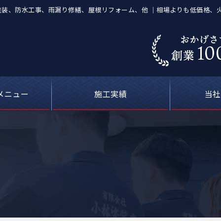
屋根塗装、防水工事、雨漏り修繕、屋根リフォーム、他 ｜相場よりも低価格、
メニュー
施工実績
当社
葺き替え工事
等の塗装工事
の防水工事
ーキング）
屋根塗装
喰補修
修理
外壁塗装・屋根塗装の費用について
カラーシミュレーション
塗料について
お客さまの声
雨漏り修理
現場ブログ
安心の
選