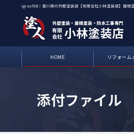
igroof08｜香川県の外壁塗装店【有限会社小林塗装店】
HOME
リフォーム
屋根カバー工事・
アパートや工場
ベランダや屋上
シーリング（コ
外壁塗装・
瓦屋根・漆
屋根板金
添付ファイル