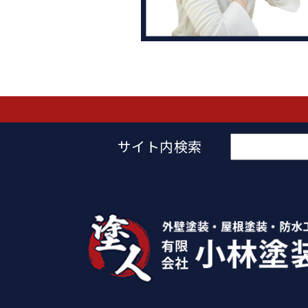
検
サイト内検索
索: