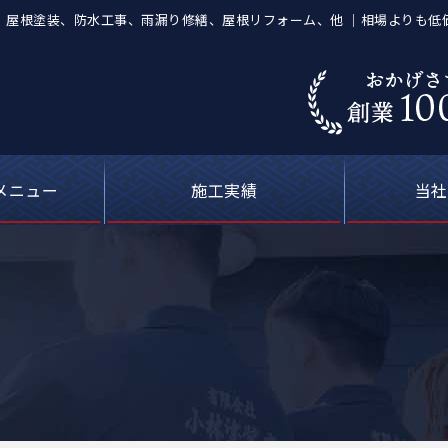
塗装店】屋根塗装、防水工事、雨漏り修繕、屋根リフォーム、他 ｜相場よりも
メニュー
施工実績
当社
葺き替え工事
等の塗装工事
の防水工事
ーキング）
屋根塗装
喰補修
修理
外壁塗装・屋根塗装の費用について
カラーシミュレーション
塗料について
お客さまの声
雨漏り修理
現場ブログ
安心の
選