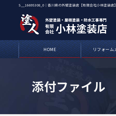
S__16695308_0｜香川県の外壁塗装店【有限会社小林
も対応
HOME
リフォーム
屋根カバー工事・
アパートや工場
ベランダや屋上
シーリング（コ
外壁塗装・
瓦屋根・漆
屋根板金
添付ファイル