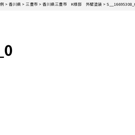
例
>
香川県
>
三豊市
>
香川県三豊市 K様邸 外壁塗装
>
S__16695308_
_0