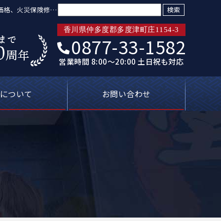
検索:
低価格、火災保険修繕
香川県仲多度郡多度津町庄1154-3
0877-33-1582
営業時間 8:00～20:00 土日祝も対応
について
お問い合わせ
トリプル保証
ばれる理由
新着情報
プライバシーポリシー
塗装屋の知恵袋
よくあるご質問
無料見積り