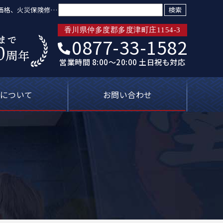
検索:
低価格、火災保険修繕
香川県仲多度郡多度津町庄1154-3
0877-33-1582
営業時間 8:00～20:00 土日祝も対応
について
お問い合わせ
トリプル保証
ばれる理由
新着情報
プライバシーポリシー
塗装屋の知恵袋
よくあるご質問
無料見積り