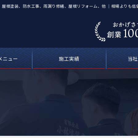
塗装店】屋根塗装、防水工事、雨漏り修繕、屋根リフォーム、他 ｜相場よりも
メニュー
施工実績
当社
葺き替え工事
等の塗装工事
の防水工事
ーキング）
屋根塗装
喰補修
修理
外壁塗装・屋根塗装の費用について
カラーシミュレーション
塗料について
お客さまの声
雨漏り修理
現場ブログ
安心の
選