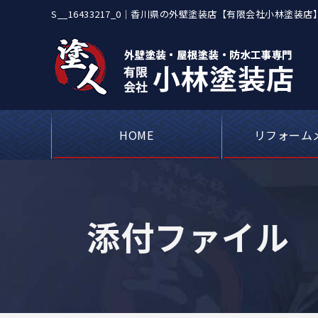
S__16433217_0｜香川県の外壁塗装店【有限会社小林
も対応
HOME
リフォーム
屋根カバー工事・
アパートや工場
ベランダや屋上
シーリング（コ
外壁塗装・
瓦屋根・漆
屋根板金
添付ファイル