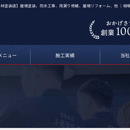
店【有限会社小林塗装店】屋根塗装、防水工事、雨漏り修繕、屋根リフォーム、他 ｜
メニュー
施工実績
当社
葺き替え工事
等の塗装工事
の防水工事
ーキング）
屋根塗装
喰補修
修理
外壁塗装・屋根塗装の費用について
カラーシミュレーション
塗料について
お客さまの声
雨漏り修理
現場ブログ
安心の
選