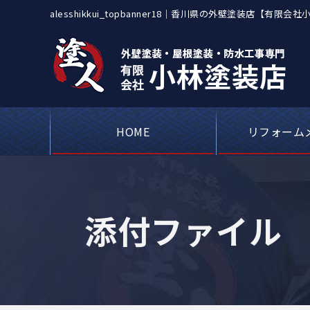
alesshikkui_topbanner18｜香川県の外壁塗装
災保険修繕も対応
HOME
リフォーム
屋根カバー工事・
アパートや工場
ベランダや屋上
シーリング（コ
外壁塗装・
瓦屋根・漆
屋根板金
添付ファイル