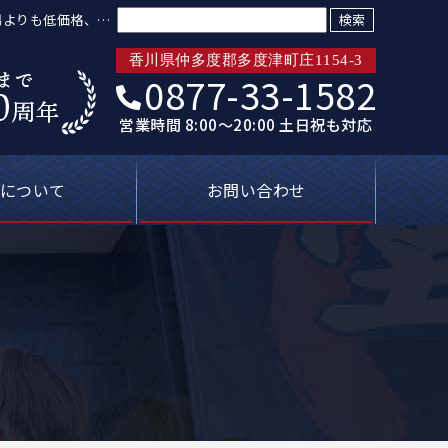
検索:
相場よりも低価格、火
香川県仲多度郡多度津町庄1154-3
0877-33-1582
営業時間 8:00～20:00 土日祝も対応
について
お問い合わせ
トリプル保証
ばれる理由
新着情報
プライバシーポリシー
塗装屋の知恵袋
よくあるご質問
無料見積り