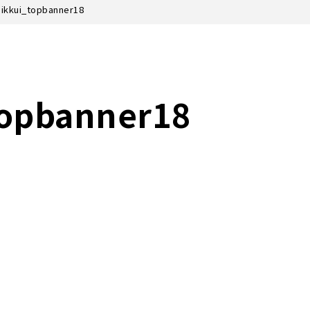
hikkui_topbanner18
topbanner18