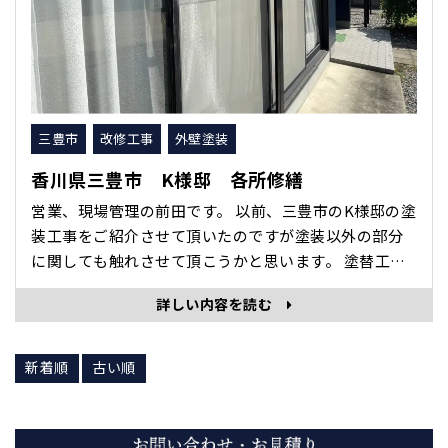
三豊市
改修工事
外壁塗装
香川県三豊市 K様邸 各所修繕
営業、現場管理の前田です。 以前、三豊市のK様邸の塗
装工事をご紹介させて頂いたのですが塗装以外の部分
に関しても触れさせて頂こうかと思います。 塗替工事
を行う状況では塗装の劣化以外にも色んな部分が破損
詳しい内容を読む
していたり無くなったりしている事が多々あります。
初めの見積段階で明らかに大きな破損などあれば見積
項目に含めさせて頂いてご相談させて頂きますが 足場
新着順
古い順
を組んで工事が始まってから初め･･･