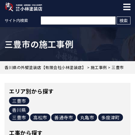
検索:
サイト内検索
三豊市の施工事例
香川県の外壁塗装店【有限会社小林塗装店】
>
施工事例
>
三豊市
エリア別から探す
三豊市
香川県
三豊市
高松市
善通寺市
丸亀市
多度津町
工事から探す