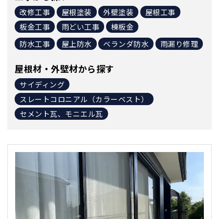
改修工事
屋根塗装
外壁塗装
屋根工事
板金工事
雨どい工事
棟板金
防水工事
屋上防水
ベランダ防水
雨漏り修理
屋根材・外壁材から探す
サイディング
スレートコロニアル（カラーベスト）
セメント瓦、モニエル瓦